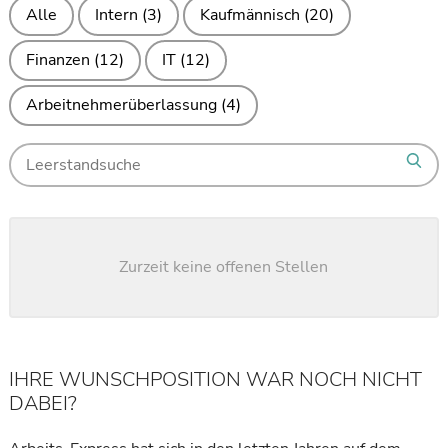
Alle
Intern
(3)
Kaufmännisch
(20)
Finanzen
(12)
IT
(12)
Arbeitnehmerüberlassung
(4)
Search
Sear
for
jobs
Zurzeit keine offenen Stellen
IHRE WUNSCHPOSITION WAR NOCH NICHT
DABEI?