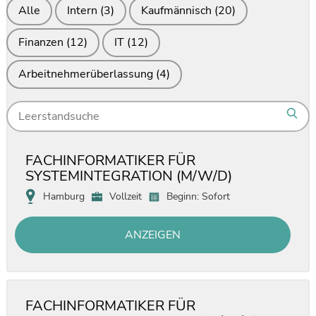
Alle
Intern
(3)
Kaufmännisch
(20)
Finanzen
(12)
IT
(12)
Arbeitnehmerüberlassung
(4)
Search
Sear
for
jobs
FACHINFORMATIKER FÜR
SYSTEMINTEGRATION (M/W/D)
Hamburg
Vollzeit
Beginn: Sofort
ANZEIGEN
FACHINFORMATIKER FÜR